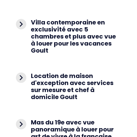
Villa contemporaine en
navigate_next
exclusivité avec 5
chambres et plus avec vue
à louer pour les vacances
Goult
Location de maison
navigate_next
d'exception avec services
sur mesure et chef à
domicile Goult
Mas du 19e avec vue
navigate_next
panoramique à louer pour
art de vivre à la française