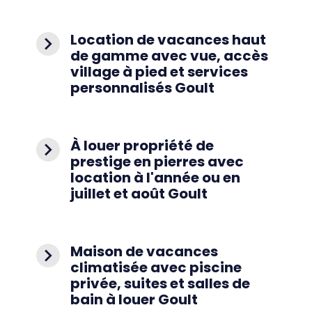
Location de vacances haut
navigate_next
de gamme avec vue, accès
village à pied et services
personnalisés Goult
À louer propriété de
navigate_next
prestige en pierres avec
location à l'année ou en
juillet et août Goult
Maison de vacances
navigate_next
climatisée avec piscine
privée, suites et salles de
bain à louer Goult