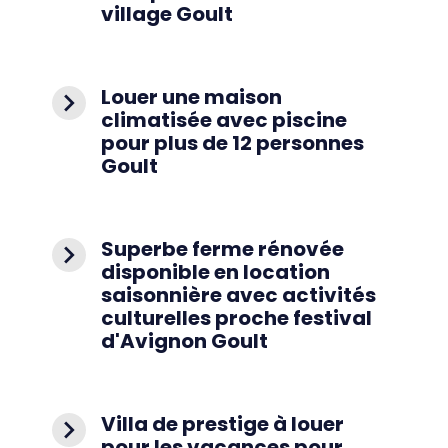
village Goult
Louer une maison
navigate_next
climatisée avec piscine
pour plus de 12 personnes
Goult
Superbe ferme rénovée
navigate_next
disponible en location
saisonnière avec activités
culturelles proche festival
d'Avignon Goult
Villa de prestige à louer
navigate_next
pour les vacances pour